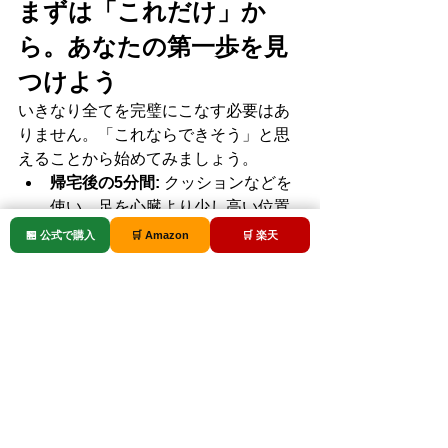
まずは「これだけ」か
ら。あなたの第一歩を見
つけよう
いきなり全てを完璧にこなす必要はあ
りません。「これならできそう」と思
えることから始めてみましょう。
帰宅後の5分間:
 クッションなどを
使い、足を心臓より少し高い位置
に上げてみる。
🏪 公式で購入
🛒 Amazon
🛒 楽天
お風呂のついでに:
 湯船で、ふくら
はぎを足首から膝に向かって優し
くさすり上げる。
寝る前の1分間:
 ベッドの上で、足
の指のグー・パー運動を10回繰り
返す。
通勤・移動中の意識改革:
 エスカレ
ーターを階段に変えたり、一駅手
前で降りて歩いたりする。