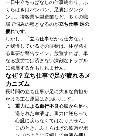
一日中立ちっぱなしの仕事終わり、ふ
くらはぎはパンパン、足裏はジンジ
ン…。接客業や製造業など、多くの職
場で悩みの種となるのが
立ち仕事 足の
疲れ
です。
しかし、「立ち仕事だから仕方ない」
と我慢しているその症状は、体が発す
る重要な警告サイン。放置すれば、単
なる疲労では済まない深刻なトラブル
に発展するかもしれません。
なぜ？立ち仕事で足が疲れるメ
カニズム
長時間の立ち仕事が足に大きな負担を
かける主な原因は2つあります。
重力による血行不良
心臓から足へ
送られた血液は、重力に逆らって
心臓に戻らなくてはなりません。
このとき、ふくらはぎの筋肉がポ
ンプのように収縮して血液を押し