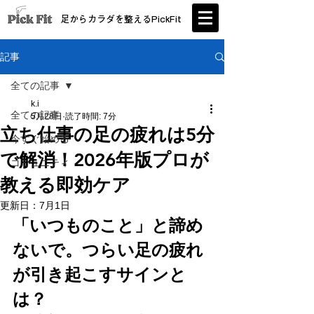
足からカラダを整えるPickFit
記事
全ての記事
k.i
全ての記事
5月28日
読了時間: 7分
立ち仕事の足の疲れは5分
今すぐ始める
で解消！2026年版プロが
コミュニティ
教える即効ケア
更新日：
7月1日
「いつものこと」と諦め
ないで。つらい足の疲れ
が引き起こすサインと
は？