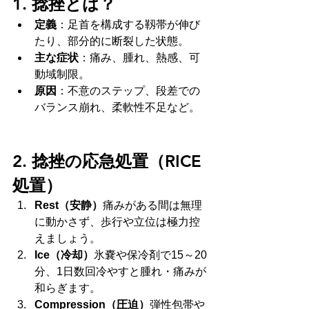
1. 捻挫とは？
定義
：足首を構成する靱帯が伸び
たり、部分的に断裂した状態。
主な症状
：痛み、腫れ、熱感、可
動域制限。
原因
：不意のステップ、段差での
バランス崩れ、柔軟性不足など。
2. 捻挫の応急処置（RICE
処置）
Rest（安静）
痛みがある間は無理
に動かさず、歩行や立位は極力控
えましょう。
Ice（冷却）
氷嚢や保冷剤で15～20
分、1日数回冷やすと腫れ・痛みが
和らぎます。
Compression（圧迫）
弾性包帯や