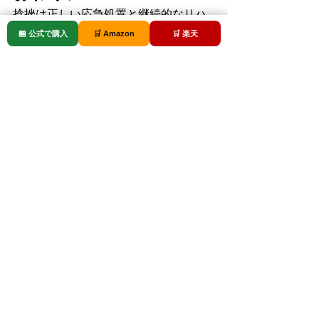
捻挫は正しい応急処置と継続的なリハ
ビリが早期回復の鍵。フロッグハンド
🏪 公式で購入
🛒 Amazon
🛒 楽天
を使った足指エクササイズを組み合わ
せることで、足首の安定性を高め、再
発リスクを大幅に減らせます。ぜひ今
日からフロッグハンドを取り入れ、健
康な足首を手に入れましょう！
＼今すぐチェック！／
フロッグ
ハンド公式サイトで詳しい使い
方動画を公開中！お問い合わ
せ・ご購入はこちら → 
https://fft2015.shop-pro.jp