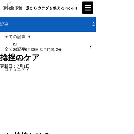
足からカラダを整えるPickFit
記事
全ての記事
k.i
全ての記事
2025年6月30日
読了時間: 2分
捻挫のケア
今すぐ始める
更新日：
7月1日
コミュニティ