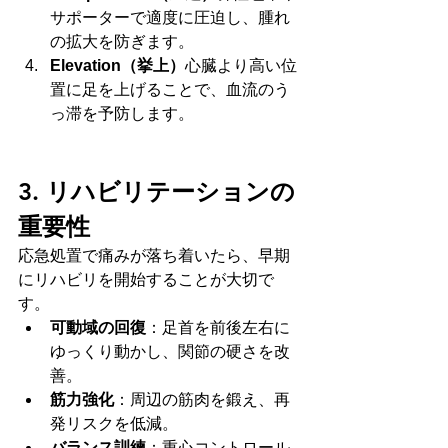
サポーターで適度に圧迫し、腫れ
の拡大を防ぎます。
Elevation（挙上）
心臓より高い位
置に足を上げることで、血流のう
っ滞を予防します。
3. リハビリテーションの
重要性
応急処置で痛みが落ち着いたら、早期
にリハビリを開始することが大切で
す。
可動域の回復
：足首を前後左右に
ゆっくり動かし、関節の硬さを改
善。
筋力強化
：周辺の筋肉を鍛え、再
発リスクを低減。
バランス訓練
：重心コントロール