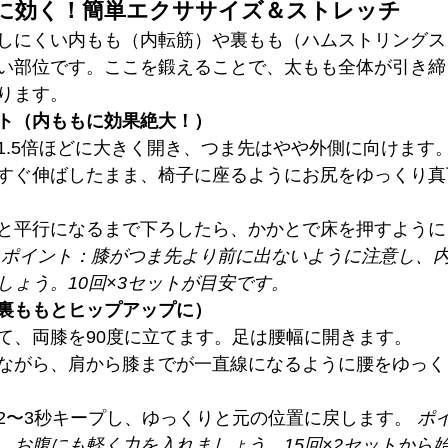
に効く！簡単エクササイズ＆ストレッチ
しにくい内もも（内転筋）や裏もも（ハムストリングス
い部位です。ここを鍛えることで、太もも全体が引き締
ります。
ト（内ももに効果絶大！）
1.5倍ほどに大きく開き、つま先はやや外側に向けます
すぐ伸ばしたまま、椅子に座るようにお尻をゆっくり真
と平行になるまで下ろしたら、かかとで床を押すように
 
ポイント：膝がつま先より前に出ないように注意し、
しょう。10回×3セットが目安です。
裏ももとヒップアップに）
て、両膝を90度に立てます。足は腰幅に開きます。
ながら、肩から膝までが一直線になるように腰をゆっく
2〜3秒キープし、ゆっくりと元の位置に戻します。 
ポ
、お腹にも軽く力を入れましょう。15回×2セットから