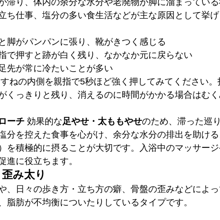
が滞り、体内の余分な水分や老廃物が脚に溜まっている
立ち仕事、塩分の多い食生活などが主な原因として挙げ
と脚がパンパンに張り、靴がきつく感じる
指で押すと跡が白く残り、なかなか元に戻らない
足先が常に冷たいことが多い
 すねの内側を親指で5秒ほど強く押してみてください。
がくっきりと残り、消えるのに時間がかかる場合はむく
ローチ
 効果的な
足やせ・太ももやせ
のため、滞った巡
塩分を控えた食事を心がけ、余分な水分の排出を助ける
）を積極的に摂ることが大切です。入浴中のマッサージ
促進に役立ちます。
・歪み太り
や、日々の歩き方・立ち方の癖、骨盤の歪みなどによっ
、脂肪が不均衡についたりしているタイプです。