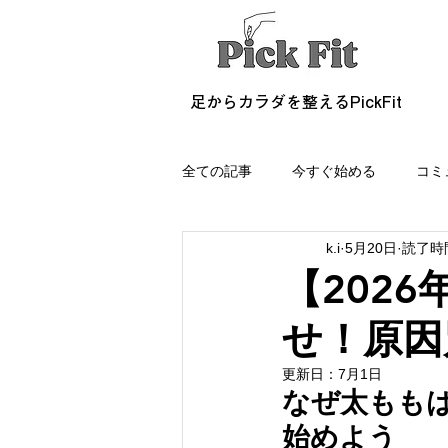
足からカラダを整えるPickFit
全ての記事
今すぐ始める
コミ
k.i
5月20日
読了時間
【202
せ！原因
更新日：
7月1日
なぜ太もも
始めよう