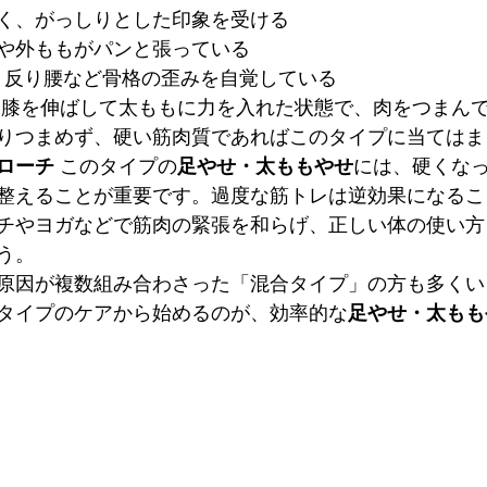
く、がっしりとした印象を受ける
や外ももがパンと張っている
、反り腰など骨格の歪みを自覚している
 膝を伸ばして太ももに力を入れた状態で、肉をつまん
りつまめず、硬い筋肉質であればこのタイプに当てはま
ローチ
 このタイプの
足やせ・太ももやせ
には、硬くな
整えることが重要です。過度な筋トレは逆効果になるこ
チやヨガなどで筋肉の緊張を和らげ、正しい体の使い方
う。
原因が複数組み合わさった「混合タイプ」の方も多くい
タイプのケアから始めるのが、効率的な
足やせ・太もも