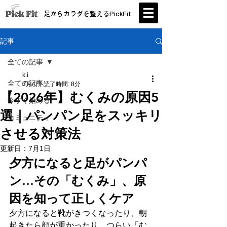
足からカラダを整えるPickFit
記事
全ての記事
k.i
全ての記事
3月4日
読了時間: 8分
【2026年】むくみの原因5
今すぐ始める
選｜パンパン足をスッキリ
コミュニティ
させる対策法
更新日：
7月1日
夕方になると足がパンパ
ン…その「むくみ」、原
因を知って正しくケア
夕方になると靴がきつくなったり、朝
起きたら顔が重かったり。つらい「む