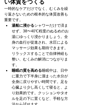
い体質をつくる
一時的なケアだけでなく、むくみを繰
り返さないための根本的な体質改善も
重要です。
湯船に浸かる
シャワーだけで済ま
せず、38〜40℃程度のぬるめのお
湯にゆっくり浸かりましょう。全
身の血行が促進され、水圧による
マッサージ効果も期待できます。
リラックスすることで自律神経も
整い、むくみの解消につながりま
す。
睡眠の質を高める
睡眠中は、日中
に重力で下半身に溜まった水分が
全身に戻りやすい時間です。足を
心臓より少し高くして寝ると、よ
り効果的です。クッションやタオ
ルを足の下に置くなど、手軽な方
法から試せます。