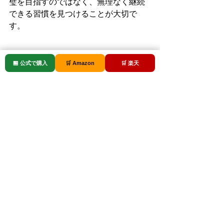
璧を目指すのではなく、無理なく継続
できる習慣を見つけることが大切で
す。
🏪 公式で購入
🛒 Amazon
🛒 楽天
続けることで見えてくる
体の変化
セルフケアを習慣にすると、むくみが
解消されるだけでなく、「今日は少し
足が重い」「昨日は塩分が多かったか
もしれない」といった、自身の体の細
かな変化に気づけるようになります。