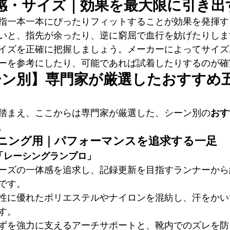
感・サイズ｜効果を最大限に引き出
指一本一本にぴったりフィットすることが効果を発揮す
いと、指先が余ったり、逆に窮屈で血行を妨げたりしま
イズを正確に把握しましょう。メーカーによってサイズ
ーを参考にしたり、可能であれば試着したりするのが確
ーン別】専門家が厳選したおすすめ
踏まえ、ここからは専門家が厳選した、シーン別の
おす
。
ニング用｜パフォーマンスを追求する一足
）「レーシングランプロ」
ーズの一体感を追求し、記録更新を目指すランナーから
です。
性に優れたポリエステルやナイロンを混紡し、汗をかい
す。
ずを強力に支えるアーチサポートと、靴内でのズレを防