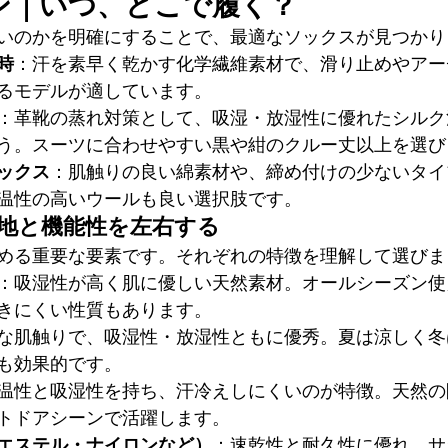
ン｜いつ、どこで履く？
いのかを明確にすることで、最適なソックスが見つかり
時
：汗を素早く乾かす化学繊維素材で、滑り止めやアー
るモデルが適しています。
：革靴の蒸れ対策として、吸湿・放湿性に優れたシルク
う。スーツに合わせやすい黒や紺のクルー丈以上を選び
ックス
：肌触りの良い綿素材や、締め付けの少ないタイ
温性の高いウールも良い選択肢です。
心地と機能性を左右する
める重要な要素です。それぞれの特徴を理解して選びま
：吸湿性が高く肌に優しい天然素材。オールシーズン使
きにくい性質もあります。
な肌触りで、吸湿性・放湿性ともに優秀。夏は涼しく冬
も効果的です。
温性と吸湿性を持ち、汗冷えしにくいのが特徴。天然の
トドアシーンで活躍します。
エステル・ナイロンなど）
：速乾性と耐久性に優れ、サ