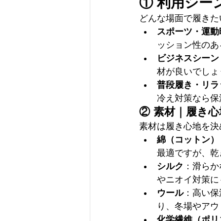
① 利用シー
どんな場面で履きた
スポーツ・運動
ッション性のあ
ビジネスシーン
材が良いでしょ
普段履き・リラ
冷え対策なら保
② 素材｜履き
素材は履き心地を決
綿（コットン）
最適ですが、乾
シルク
：滑らか
やニオイ対策に
ウール
：高い保
り、冬場やアウ
化学繊維（ポリ