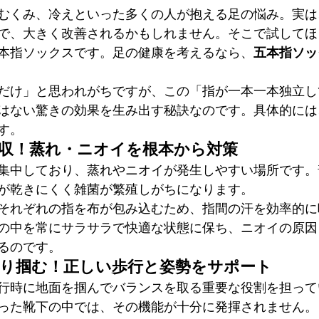
むくみ、冷えといった多くの人が抱える足の悩み。実は
で、大きく改善されるかもしれません。そこで試してほ
本指ソックスです。足の健康を考えるなら、
五本指ソッ
だけ」と思われがちですが、この「指が一本一本独立し
はない驚きの効果を生み出す秘訣なのです。具体的には
す。
吸収！蒸れ・ニオイを根本から対策
集中しており、蒸れやニオイが発生しやすい場所です。
が乾きにくく雑菌が繁殖しがちになります。
それぞれの指を布が包み込むため、指間の汗を効率的に
の中を常にサラサラで快適な状態に保ち、ニオイの原因
るのです。
かり掴む！正しい歩行と姿勢をサポート
行時に地面を掴んでバランスを取る重要な役割を担って
った靴下の中では、その機能が十分に発揮されません。