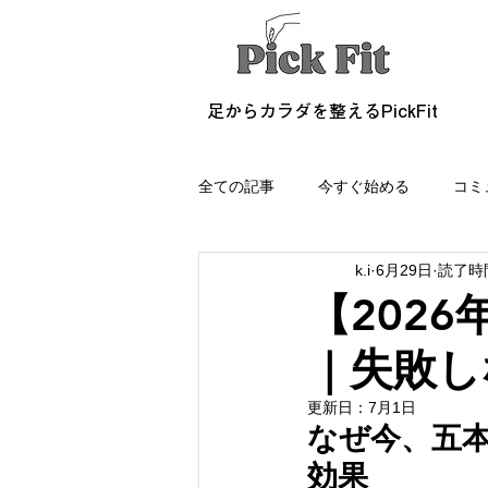
足からカラダを整えるPickFit
全ての記事
今すぐ始める
コミ
k.i
6月29日
読了時間
【202
｜失敗し
更新日：
7月1日
なぜ今、五
効果