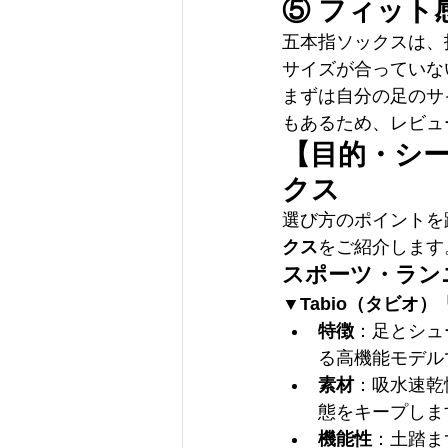
⑤ フィット
五本指ソックスは、
サイズが合っていな
まずは自分の足のサ
もあるため、レビュ
【目的・シ
クス
選び方のポイントを
クス
をご紹介します
スポーツ・ラン
▼Tabio（タビオ
特徴
：足とシュ
る高機能モデル
素材
：吸水速乾
態をキープしま
機能性
：土踏ま