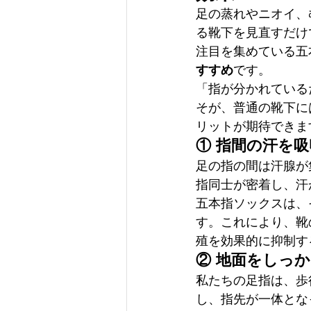
足の蒸れやニオイ、
る靴下を見直すだけ
注目を集めている五
すすめ
です。
「指が分かれている
そが、普通の靴下に
リットが期待できま
① 指間の汗を
足の指の間は汗腺が
指同士が密着し、汗
五本指ソックスは、
す。これにより、靴
殖を効果的に抑制す
② 地面をしっ
私たちの足指は、歩
し、指先が一体とな